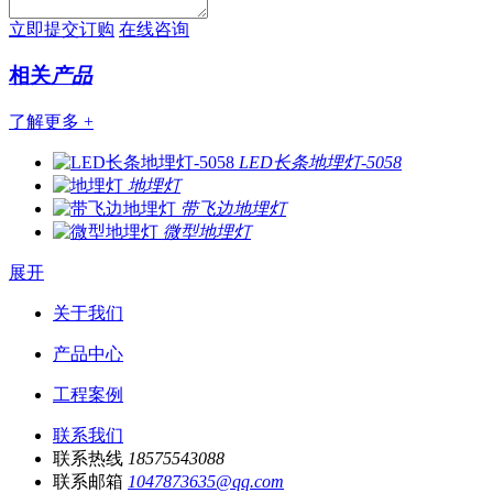
立即提交订购
在线咨询
相关
产品
了解更多 +
LED长条地埋灯-5058
地埋灯
带飞边地埋灯
微型地埋灯
展开
关于我们
产品中心
工程案例
联系我们
联系热线
18575543088
联系邮箱
1047873635@qq.com