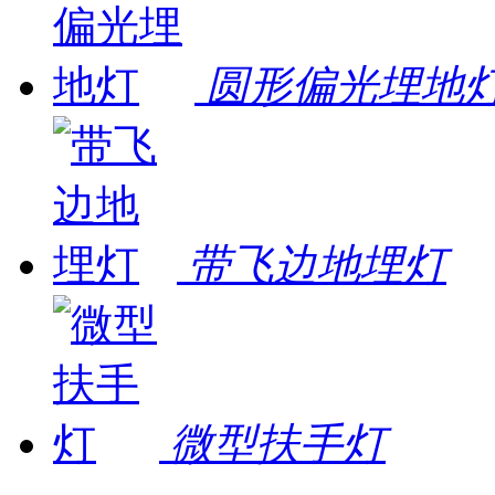
圆形偏光埋地
带飞边地埋灯
微型扶手灯