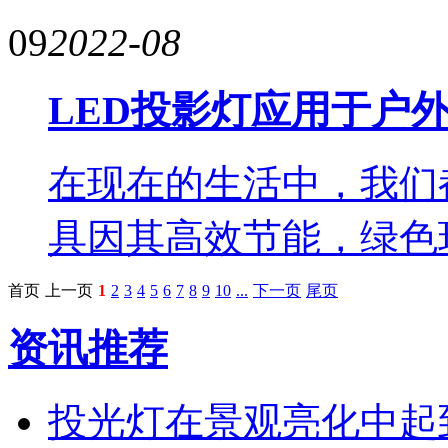
09
2022-08
LED投影灯应用于户
在现在的生活中，我们
具因其高效节能，绿色
首页
上一页
1
2
3
4
5
6
7
8
9
10
...
下一页
尾页
资讯推荐
投光灯在景观亮化中起