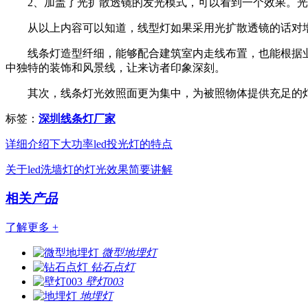
2、加盖了光扩散透镜的发光模式，可以看到一个效果。光
从以上内容可以知道，线型灯如果采用光扩散透镜的话对增
线条灯造型纤细，能够配合建筑室内走线布置，也能根据业主
中独特的装饰和风景线，让来访者印象深刻。
其次，线条灯光效照面更为集中，为被照物体提供充足的灯
标签：
深圳线条灯厂家
详细介绍下大功率led投光灯的特点
关于led洗墙灯的灯光效果简要讲解
相关
产品
了解更多 +
微型地埋灯
钻石点灯
壁灯003
地埋灯