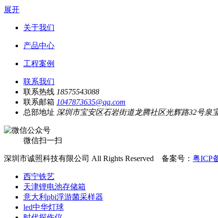
展开
关于我们
产品中心
工程案例
联系我们
联系热线
18575543088
联系邮箱
1047873635@qq.com
总部地址
深圳市宝安区石岩街道龙腾社区光辉路32号泉宝工
微信扫一扫
深圳市诚照科技有限公司 All Rights Reserved 备案号：
粤ICP备
西宁铁艺
天津锂电池存储箱
意大利pbi浮游菌采样器
led中华灯球
时代探伤仪