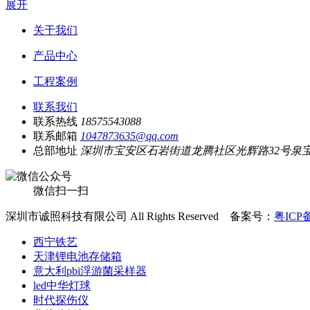
展开
关于我们
产品中心
工程案例
联系我们
联系热线
18575543088
联系邮箱
1047873635@qq.com
总部地址
深圳市宝安区石岩街道龙腾社区光辉路32号泉宝工
微信扫一扫
深圳市诚照科技有限公司 All Rights Reserved 备案号：
粤ICP备
西宁铁艺
天津锂电池存储箱
意大利pbi浮游菌采样器
led中华灯球
时代探伤仪