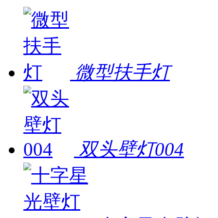
微型扶手灯
双头壁灯004