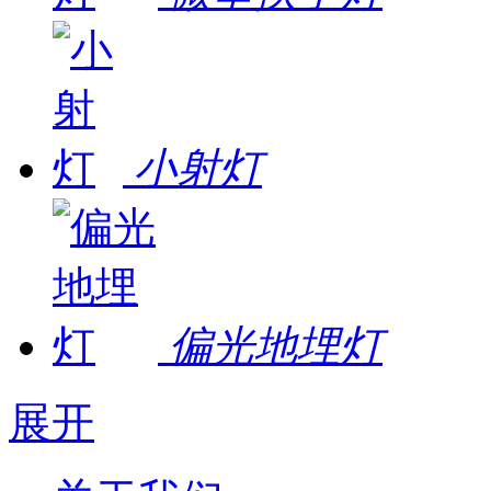
小射灯
偏光地埋灯
展开