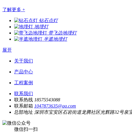
了解更多 +
钻石点灯
地埋灯
带飞边地埋灯
半遮地埋灯
展开
关于我们
产品中心
工程案例
联系我们
联系热线
18575543088
联系邮箱
1047873635@qq.com
总部地址
深圳市宝安区石岩街道龙腾社区光辉路32号泉宝工
微信扫一扫