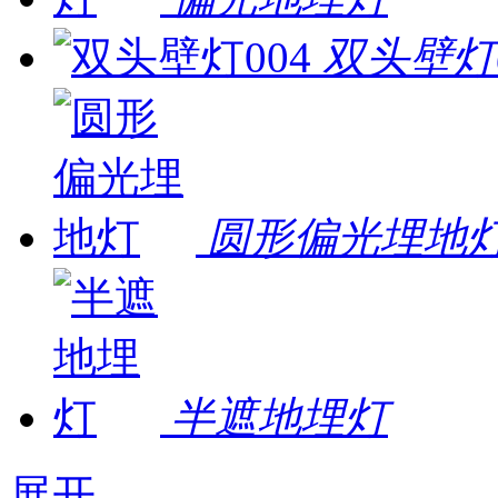
双头壁灯0
圆形偏光埋地
半遮地埋灯
展开