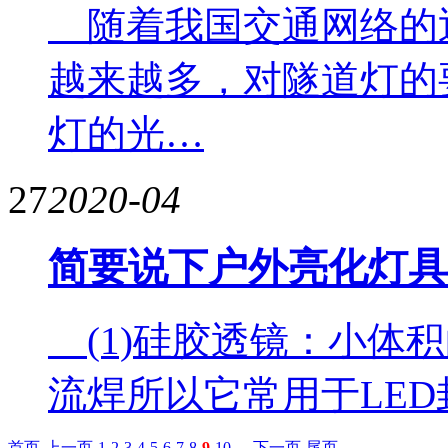
随着我国交通网络的
越来越多，对隧道灯的
灯的光…
27
2020-04
简要说下户外亮化灯具
(1)硅胶透镜：小体
流焊所以它常用于LED
首页
上一页
1
2
3
4
5
6
7
8
9
10
...
下一页
尾页